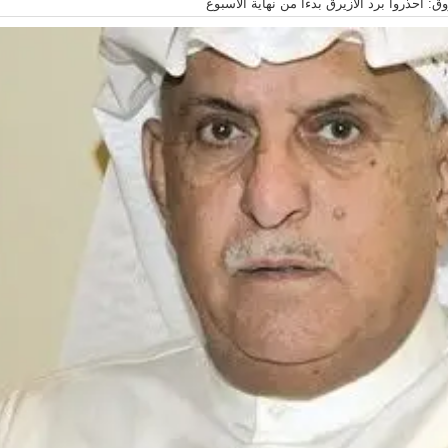
ق: احذروا برد الأزيرق بدءاً من نهاية الأسبوع