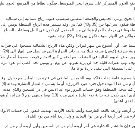
ع الجوي المتمركز على شرق البحر المتوسط، فيكّون نطاقا من المرتفع الجوي تبلغ
ع الجوي يومي الخميس والجمعة المقبلين سيسبب هبوب رياح شمالية إلى شمالية
غربية معتدلة السرعة إلى نشطة فتكون سرعتها بين (35 و40) كم/ س، وقد تستمر هذه الرياح النشطة يومين إلى
 ملحوظ في درجات الحرارة والتي من المحتمل أن تكون في الليل وساعات الصباح
سبيا حتى أول أسبوع من شهر فبراير، ولكن هذه الرياح الشمالية ستتحول في فترات
مختلفة الى أن تكون رياحا جنوبية شرقية (كوس) فترفع قليلا من درجات الحرارة التي قد تصل في النهار الى (24)
ر بعض الغيوم العالية في المنطقة مع احتمال كبير لانعدام فرصة سقوط أمطار خلا
وف تهب لفترات قليلة جدا لن يزيد هبوبها عن يوم أو يومين بحد أقصى ثم تعود مرة
على المنطقة التي تبقى باردة نوعا ما.
يا بصورة عامة دخلت فلكيا يوم الخميس الماضي في فترة برد البطين مع دخول نوء
النعايم، حيث يكون آخر أربعة أيام من هذا النوء دخول فترة «برد الازيرق» أو ما يسمى «التشار التشار» ومدته (8)
حيث تنتهي الأحد 31 يناير كما تدخل المنطقة وفق حساب الدرور يوم غد الاثنين في در السبعين والذي مدته
عشرة أيام وينتهي يوم 27 الجاري الذي يكون فيه بداية نوء البلدة والذي مدته (13) يوما وينتهي يوم 8 فب
 اهدى اهدى}.
أربعة، وأربعة باللغة الفارسية وأيضا باللغة الأردية الهندية، فيقول في حساب الأنواء 
 هي آخر أربعة أيام من نوء النعايم وأول أربعة أيام من نوء البلدة.
 فإن «التشار التشار» هي آخر أربعة أيام من در السبعين وأول أربعة أيام من در