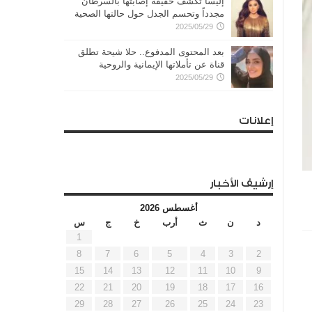
إليسا تكشف حقيقة إصابتها بالسرطان
مجدداً وتحسم الجدل حول حالتها الصحية
2025/05/29
بعد المحتوى المدفوع.. حلا شيحة تطلق
قناة عن تأملاتها الإيمانية والروحية
2025/05/29
إعلانات
إرشيف الأخبار
أغسطس 2026
د
ن
ث
أرب
خ
ج
س
1
8
7
6
5
4
3
2
15
14
13
12
11
10
9
22
21
20
19
18
17
16
29
28
27
26
25
24
23