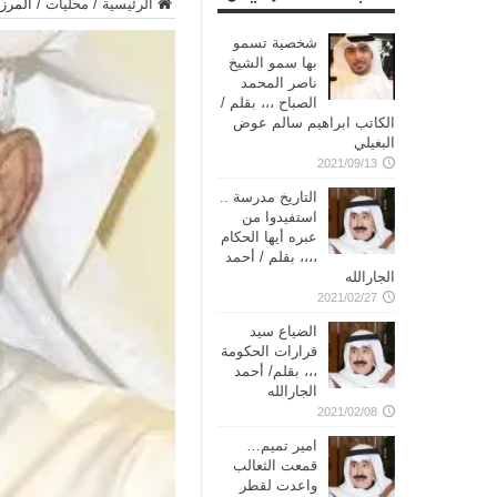
الرئيسية
/
محليات
/
المرزو
شخصية تسمو
بها سمو الشيخ
ناصر المحمد
الصباح ،،، بقلم /
الكاتب ابراهيم سالم عوض
البغيلي
2021/09/13
التاريخ مدرسة ..
استفيدوا من
عبره أيها الحكام
،،،، بقلم / أحمد
الجارالله
2021/02/27
الضياع سيد
قرارات الحكومة
،،، بقلم/ أحمد
الجارالله
2021/02/08
امير تميم…
قمعت الثعالب
واعدت لقطر