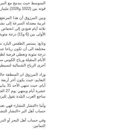
المتوسط حيث يندمج مع المرتف
قوته بين (1022 و1026) مليبارا.
وبين المرزوق أن هذا المرتف
ثلاثة أيام فتؤدي إلى انخفاض
الأولى بين (6 و11) درجة مئوية ولكن في النهار سوف تكون بين (18 و23) درجة مئوية.
وتابع: يستمر الطقس البارد ن
درجة مئوية وتعطي فرصة لظهو
الأيام المقبلة ورياح الكوس س
أخرى الرياح الشمالية لتسيطر 
وزاد المرزوق ان المنطقة حال
أيام، 
ساجع العرب البلدة تقول للبرد
وأما «التشار التشار» فهي تعني 
حساب أهل البر «التشار التشار»
وفي حساب أهل البحر أو الدرور
الثمانين.