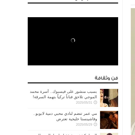
فن وثقافة
بسبب منشور على فيسبوك.. أسرة محمد
الموجي تلاحق فناناً تركياً بتهمة السرقة!
2025/05/31
مي عمر تنضم لنادي محبي دمية لابوبو..
وفاشينستا خليجية تعترض
2025/05/29