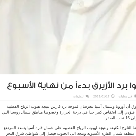
ا برد الأزيرق بدءاً من نهاية الأسبوع
على
في
محليات
2021/01/17
التعليقات
المرزوق:
احذروا
وق أن أوروبا وشمال آسيا تتعرضان لموجة برد قارس نتيجة هبوب الرياح القطبية
برد
الأزيرق
ق فتؤدي إلى انخفاض كبير جدا في درجة الحرارة وخصوصا مناطق شمال روسيا التي
بدءاً
من
لصفر.
نهاية
الأسبوع
مغلقة
الثلوج الكثيفة ونتيجة لهبوب الرياح القطبية على شمال قارة آسيا يتمدد المرتفع
 منطقة شمال القارة الآسيوية ويتجه الى الجنوب فيصل إلى شواطئ شرق البحر