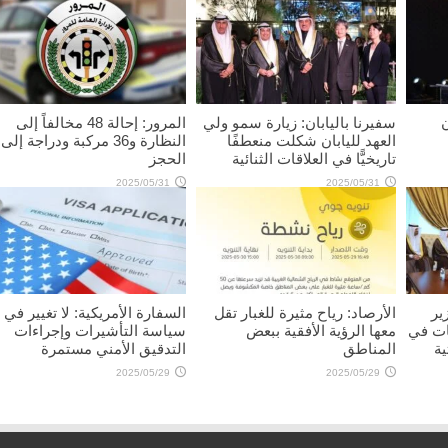
ن
سفيرنا باليابان: زيارة سمو ولي
المرور: إحالة 48 مخالفاً إلى
العهد لليابان شكلت منعطفًا
النظارة و36 مركبة ودراجة إلى
تاريخيًّا في العلاقات الثنائية
الحجز
2025/05/31
2025/05/31
ير
الأرصاد: رياح مثيرة للغبار تقل
السفارة الأمريكية: لا تغيير في
ات في
معها الرؤية الأفقية ببعض
سياسة التأشيرات وإجراءات
ية
المناطق
التدقيق الأمني مستمرة
2025/05/29
2025/05/29