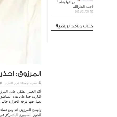
رونقها بقلم /
احمد الحارالله
2021/01/05
كتاب وناقد الرياضية
المرزوق: احذرو
نشرت بواسطة:
فريق التحرير
أكد الخبير الفلكي عادل المرز
الباردة جدا على هذه المناط
تصل فيها درجة الحرارة حاليا إلى 15 تحت ا
وأوضح المرزوق انه ومع تساقط 
الجوي السيبيري المتمركز في