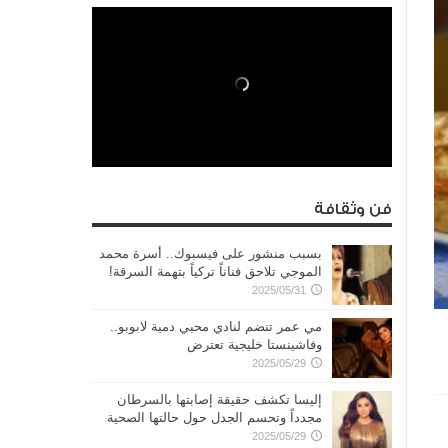
فن وثقافة
بسبب منشور على فيسبوك.. أسرة محمد
الموجي تلاحق فناناً تركياً بتهمة السرقة!
2025/05/31
مي عمر تنضم لنادي محبي دمية لابوبو..
وفاشينستا خليجية تعترض
2025/05/29
إليسا تكشف حقيقة إصابتها بالسرطان
مجدداً وتحسم الجدل حول حالتها الصحية
2025/05/29