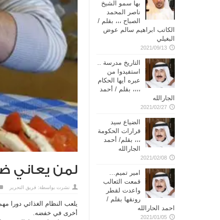
بها سمو الشيخ
ناصر المحمد
الصباح ،،، بقلم /
الكاتب ابراهيم سالم عوض
البغيلي
2021/09/13
التاريخ مدرسة ..
استفيدوا من
عبره أيها الحكام
،،،، بقلم / أحمد
الجارالله
2021/02/27
الضياع سيد
قرارات الحكومة
،،، بقلم/ أحمد
الجارالله
2021/02/08
لمن يعاني ضغط الدم.. 7
امير تميم…
قمعت الثعالب
نشرت بواسطة:
فريق التحرير
واعدت لقطر
رونقها بقلم /
يلعب النظام الغذائي دورا مهم
احمد الحارالله
أخرى في خفضه.
2021/01/05