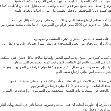
ن المشكلات الصحية الخطيرة بما فيها أمراض القلب والسكتة الدماغية.
تجنبها
فورا
لارتفاع ضغط الدم، ينصح خبراء في التغذية والطب تجنب تناول عدد من الأطعمة كما 
مغلقة
وقع “هيلث لاين” المتخصص بالأخبار الطبية، بناء على دراسات وبحوث علمية:
لح أحد مصادر ارتفاع ضغط الدم، وذلك لتأثيره على توازن السوائل في الدم.
وتوصي جمعية القلب الأميركية بتناول ما لا يزيد عن 2300 ميلي غرام من الصوديوم، أي ما يعادل ملعقة صغيرة من
زة على نسبة عالية من السكر والدهون المشبعة والصوديوم.
إلى أن شريحتان من الجبن المستخدم في تلك البيتزا تحتويان على ما لا يقل عن
ميات كبيرة من الملح، وذلك لمنع التعفن وإبقائها صالحة للأكل لأطول فترة ممكنة.
ت في التعليب والسوائل المالحة، كلما زادت كمية الصوديوم التي نتناولها.
ووفق تقديرات خبراء في التغذية، فإن قطعة واحد من مخلل الخيار تحتوي 447 ميلي غراما من الصوديوم، وهو ما
يرا بالنسبة لمن يعاني ارتفاع ضغط الدم.
في ضغط الدم الابتعاد عن الحساء المعلّب وذلك لاحتوائه على نسبة عالية من
لواحدة على 1110 ميلي غراما من الصوديوم.
 بالبحث عن المنتجات ذات النسبة المنخفضة من الصوديوم، أو إعداده في المنزل
ة طرق، إذ أظهرت أبحاث أن هذه المادة وخصوصا عندما تأتي في المشروبات الغازي
إلى ارتفاع ضغط الدم.