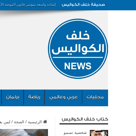
صحيفة خلف الكواليس
إشادة واسعة بمؤتمر قانون الموضة الأ
محليات
عربي وعالمي
رياضة
برلمان
كتاب خلف الكواليس
الرئيسية
/
الصحة
/
لمن يعاني ض
شخصية تسمو