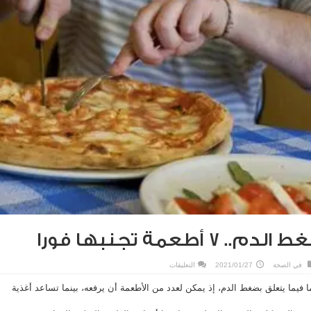
 أطعمة تجنبها فورا
على
في
الصحة
2021/01/27
التعليقات
لمن
يعاني
ا فيما يتعلق بضغط الدم، إذ يمكن لعدد من الأطعمة أن يرفعه، بينما تساعد أغذية
ضغط
الدم..
7
أطعمة