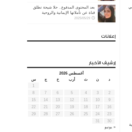
في
بعد المحتوى المدفوع.. حلا شيحة تطلق
قناة عن تأملاتها الإيمانية والروحية
2025/05/29
إعلانات
إرشيف الأخبار
أغسطس 2026
د
ن
ث
أرب
خ
ج
س
1
8
7
6
5
4
3
2
15
14
13
12
11
10
9
22
21
20
19
18
17
16
29
28
27
26
25
24
23
31
30
ة
« يونيو