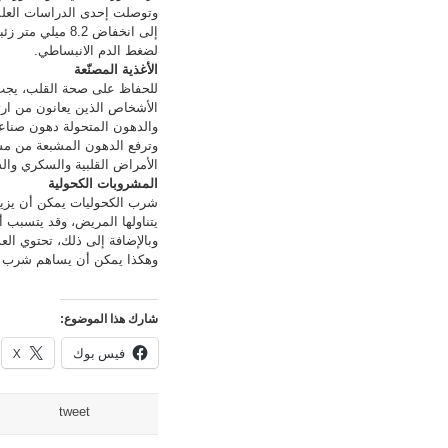
لضغط الدم الانبساطي.
الأغذية المصنّعة
للحفاظ على صحة القلب، يجب
الأشخاص الذين يعانون من ار
والدهون المتحولة دهون صناعي
وترفع الدهون المشبعة من مست
الأمراض القلبية والسكري والس
المشروبات الكحولية
شرب الكحوليات يمكن أن يزيد
يتناولها المريض، وقد يتسبب أي
وبالإضافة إلى ذلك، تحتوي ال
وهكذا يمكن أن يساهم شرب الك
شارك هذا الموضوع:
فيس بوك
X
tweet