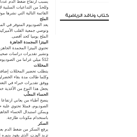
يسبب ارتفاع ضغط الدم عددا م
وللحدّ من التداعيات السلبية 
القائمة التالية التي نشرها م
كتاب وناقد الرياضية
الملح
يعد الصوديوم المتوفر في الم
الملح يوميا كحد أقصى.
البيتزا المجمدة الجاهزة
تحتوي البيتزا المجمدة الجاه
وتشير تقديرات دراسات صحية، 
512 ميلي غراما من الصوديوم
المخللات
يتطلب تحضير المخللات إضافة ك
وكلما طالت مدة بقاء الخضراوا
يجعل هذا النوع من الأغذية خط
الحساء المعلّب
ينصح أطباء من يعاني ارتفاعا 
الصوديوم، فمثلا تحتوي علبة حساء الطماطم ا
ويمكن استبدال الحساء الجاهز
باستخدام مكونات طازجة.
السكر
يرفع السكر من ضغط الدم بعد
تزيد الوزن، الذي يقود بدوره 