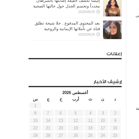
إليسا تكشف حقيقة إصابتها بالسرطان
مجدداً وتحسم الجدل حول حالتها الصحية
2025/05/29
ن الساعة 5 مساء حتى
بعد المحتوى المدفوع.. حلا شيحة تطلق
قناة عن تأملاتها الإيمانية والروحية
2025/05/29
إعلانات
إرشيف الأخبار
أغسطس 2026
د
ن
ث
أرب
خ
ج
س
1
ة
8
7
6
5
4
3
2
15
14
13
12
11
10
9
22
21
20
19
18
17
16
29
28
27
26
25
24
23