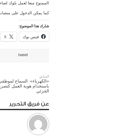
الممنوح منعا لعمل بلوك لصاح
كما يمكن الدخول على منصات التصاري
شارك هذا الموضوع:
فيس بوك
X
tweet
السابق:
«الكهرباء»: السماح لموظفي 
باستخدام هوية العمل كتصريح
الجزئي
عن فريق التحرير