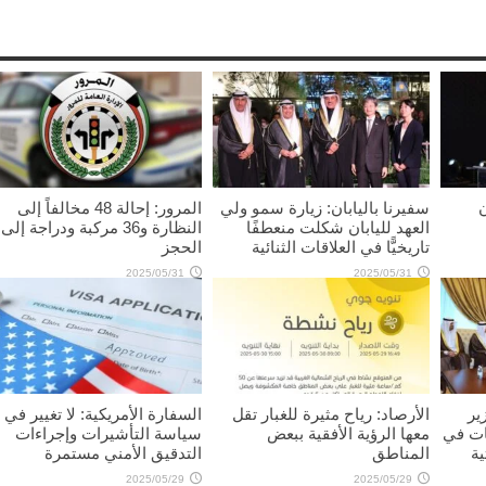
ن
سفيرنا باليابان: زيارة سمو ولي
المرور: إحالة 48 مخالفاً إلى
العهد لليابان شكلت منعطفًا
النظارة و36 مركبة ودراجة إلى
تاريخيًّا في العلاقات الثنائية
الحجز
2025/05/31
2025/05/31
ير
الأرصاد: رياح مثيرة للغبار تقل
السفارة الأمريكية: لا تغيير في
ات في
معها الرؤية الأفقية ببعض
سياسة التأشيرات وإجراءات
ية
المناطق
التدقيق الأمني مستمرة
2025/05/29
2025/05/29