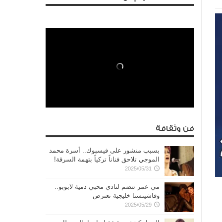
فن وثقافة
بسبب منشور على فيسبوك.. أسرة محمد
الموجي تلاحق فناناً تركياً بتهمة السرقة!
2025/05/31
مي عمر تنضم لنادي محبي دمية لابوبو..
وفاشينستا خليجية تعترض
2025/05/29