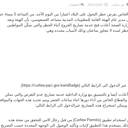
على
في
محليات
2021/03/07
التعليقات
«المعلومات
المدنية»
بناء على قرار مجلس الوزراء الخاص بفرض حظر التجول على البلاد اعتبارا من اليوم الأحد، م
تفعّل
الموقع
ل مدير عام الهيئة العامة للمعلومات المدنية مساعد العسعوسي، بأن الهيئة وبعد
الإلكتروني
لاستخراج
زارة الصحة أعادت فتح خدمة تصاريح الخروج أثناء الحظر والتي تمكّن المواطنين
التصاريح
الأمنية
لحظر لمدة لا تتجاوز ساعتان وذلك لأسباب محدده وهي:
مغلقة
ابط التالي (https://curfew.paci.gov.kw/eBadge).
ادت أيضا و بالتنسيق مع وزارة الداخلية خدمة تصاريح عدم التعرض والتي تمكن
 والقطاع الخاص من آداء دورها اثناء ساعات الحضر ويتم تحديد هذه الجهات والموافق
، ويمكن استخراج هذه التصاريح عبرالدخول الى الرابط التالي:
كما ذكر العسعوسي بأنه سيتم استخدام تطبيق (Curfew Permits) من قبل رجال الامن للتحقق من صحة هذه
وكذلك يستخدم هذا التطبيق لإثبات وتأكيد الوصول الى الوجهه المحددة حسب التصريح