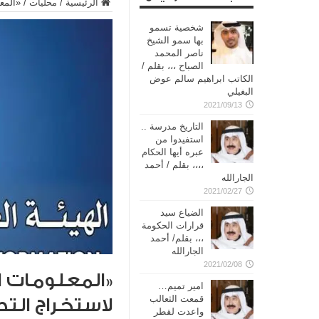
الرئيسية
/
محليات
/
«المعل
شخصية تسمو
بها سمو الشيخ
ناصر المحمد
الصباح ،،، بقلم /
الكاتب ابراهيم سالم عوض
البغيلي
2021/09/13
التاريخ مدرسة ..
استفيدوا من
عبره أيها الحكام
،،،، بقلم / أحمد
الجارالله
2021/02/27
الضياع سيد
قرارات الحكومة
،،، بقلم/ أحمد
الجارالله
2021/02/08
«المعلومات ا
امير تميم…
قمعت الثعالب
لاستخراج التص
واعدت لقطر