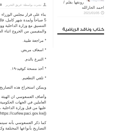
رونقها بقلم /
نشرت بواسطة:
فريق التحرير
احمد الحارالله
2021/01/05
5 صباحاً ولمدة شهر كامل، قا
التنسيق مع وزارة الداخلية وو
كتاب وناقد الرياضية
والمقيمين من الخروج اثناء ا
* مراجعة طبية.
* اسعاف مريض.
* التبرع بالدم.
* أخذ مسحة كوفيد-١٩.
* تلقي التطعيم.
ويمكن استخراج هذه التصاريح عبر الدخول الى الر
وأضاف العسعوسي ان الهيئة أع
العاملين في الجهات الحكومية
عليها من قبل وزارة الداخلية 
((https://curfew.paci.gov.kw
التصاريح بأنواعها المختلفة 