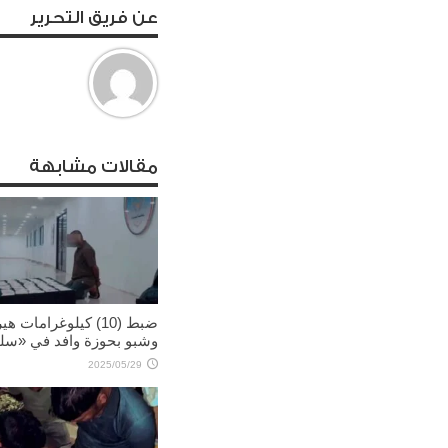
عن فريق التحرير
مقالات مشابهة
ضبط (10) كيلوغرامات ه
وشبو بحوزة وافد في «سل
2025/05/29