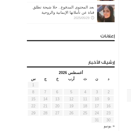
بعد المحتوى المدفوع.. حلا شيحة تطلق
قناة عن تأملاتها الإيمانية والروحية
2025/05/29
إعلانات
إرشيف الأخبار
أغسطس 2026
د
ن
ث
أرب
خ
ج
س
1
8
7
6
5
4
3
2
15
14
13
12
11
10
9
22
21
20
19
18
17
16
29
28
27
26
25
24
23
31
30
« يونيو