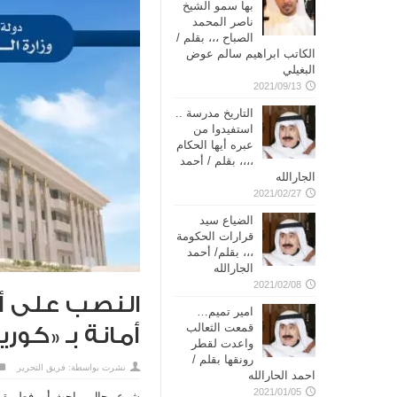
بها سمو الشيخ
ناصر المحمد
الصباح ،،، بقلم /
الكاتب ابراهيم سالم عوض
البغيلي
2021/09/13
التاريخ مدرسة ..
استفيدوا من
عبره أيها الحكام
،،،، بقلم / أحمد
الجارالله
2021/02/27
الضياع سيد
قرارات الحكومة
،،، بقلم/ أحمد
الجارالله
2021/02/08
النصب على أر
امير تميم…
قمعت الثعالب
أمانة بـ «كور
واعدت لقطر
رونقها بقلم /
نشرت بواسطة:
فريق التحرير
احمد الحارالله
2021/01/05
شرع رجال مباحث أبو فطيرة 