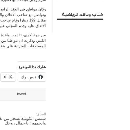
وكان مواطن في العقد الرابع 
كتاب وناقد الرياضية
وتواصل مع صاحب الاعلان وال
مقابل 199 دينارا وقا
الاتفاق عليه وقدم المجني عليه كشف حساب يؤكد ان 199 د
من جهة أخرى، تقدمت وافدة 
المستحقات المترتبة على عقد ا
شارك هذا الموضوع:
فيس بوك
X
tweet
السابق:
شمس الكويتية تسخر من نفس
والجمهور: يا جمال روحك