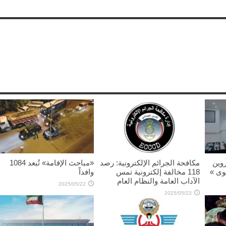
يروين
مكافحة الجرائم الإلكترونية: رصد
«مباحث الإقامة» تُبعد 1084
وى »
118 مخالفة إلكترونية تمس
وافداً
الآداب العامة والنظام العام
2025/05/22
2025/05/23