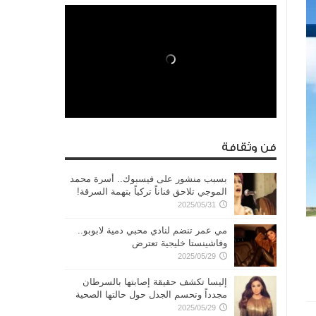
فن وثقافة
بسبب منشور على فيسبوك.. أسرة محمد
الموجي تلاحق فناناً تركياً بتهمة السرقة!
2025/05/31
مي عمر تنضم لنادي محبي دمية لابوبو..
وفاشينستا خليجية تعترض
2025/05/29
إليسا تكشف حقيقة إصابتها بالسرطان
مجدداً وتحسم الجدل حول حالتها الصحية
2025/05/29