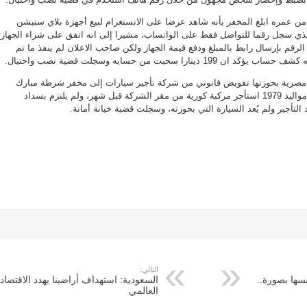
بـ
«بلاي
من عمره ابلغ المخفر بأنه شاهد عرضا على الانستغرام لبيع أجهزة بلاي ستيشن
ستيشن»..
وخيانة
ذي سجل رقما للتواصل فقط على الواتساب، مشيرا إلى انه اتفق على شراء الجهاز
أمانة
بـ
م صاحب الرقم بإرسال رابط بالمبلغ ودفع قيمة الجهاز ولكن صاحب الاعلان لم ينفذ ما تم
«كورية
ينارا سحبت من حسابه وسجلت قضية نصب واحتيال.
مستأجرة»
مغلقة
مصرية بحوزتها تفويض قانوني من شركة تأجير سيارات إلى مخفر شرطة مبارك
الكبير، وذكرت ان مواطنا من مواليد 1979 استأجر مركبة كورية من مقر الشركة قبل شهر، ولم يلتزم بسداد
لتأجير ولم يُعد السيارة التي بحوزته، وسجلت قضية خيانة أمانة.
التالي:
ها بصورة..
السعودية: استهداف أراضينا يهدد الاقتصاد
العالمي