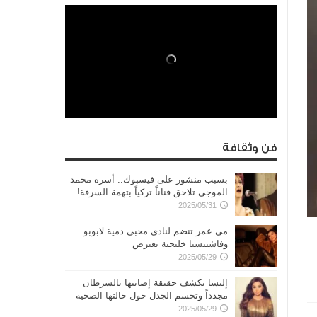
فن وثقافة
بسبب منشور على فيسبوك.. أسرة محمد
الموجي تلاحق فناناً تركياً بتهمة السرقة!
2025/05/31
مي عمر تنضم لنادي محبي دمية لابوبو..
وفاشينستا خليجية تعترض
2025/05/29
إليسا تكشف حقيقة إصابتها بالسرطان
مجدداً وتحسم الجدل حول حالتها الصحية
2025/05/29