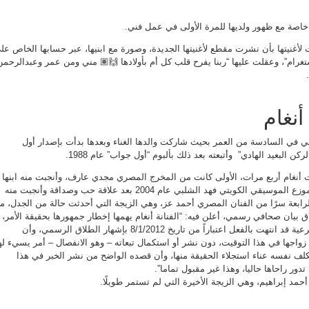
خاصة مع ظهور ولديها للمرة الأولى في عمل فني.
 لأغنيتها بأن نشرت مقطع لأغنيتها الجديدة، وصورة مع ابنيها، عبر حسابها الخاص عل
تغرام”، وعقلت عليها “ربنا يفرح قلب كل أم بأولادها 🙌🏽 مني ومن عمر وعبدالرحمن
نغام
ي في السادسة من العمر بحيث شاركت والدها الغناء وبعدها بدأت بإصدار أول
نغام أربع مرات، الأولى كانت من المخرج المصري مجدي عارف، وأنجبت منه ابنها
عمر، وبعد ذلك تزوجت من الموزع الموسيقي الكويتي فهد الشلبي عام 2004 بعد علاقة حب وصداقة وأنجبت منه
ا عبدالرحمن عام 2005 والرابعة سرًا من الفنان المصري أحمد عز، وهي الزيجة التي أحدثت حالة من الجدل، ما
 بيان صحافي رسمي، أعلن فيه: “الفنانة أنغام يهمها إخطار جمهورها بحقيقة الأمر،
وأن هذه العلاقة الرسمية الشرعية قد انتهت بالفعل اعتباراً من تاريخ 8/1/2012 بإشهار الطلاق الرسمي، وأن
واجها في هذا التوقيت، دون نشر أو استكمال تبعاته – وهو الانفصال – أمر يسيء لها
كلف نفسه عناء استجلاء الحقيقة منها، وأن قصده الواضح من نشر الخبر في هذا
دور راحاها حاليا، وهذا غير مقبول تماما”.
حمد إبراهيم، وهي الزيجة الأخيرة التي لم تستمر طويلًا.