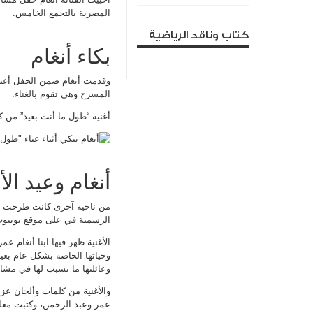
المصرية بالتجمع الخامس.
كتاب وناقد الرياضية
بكاء أنغام
وقدمت أنغام ضمن الحفل أغنيته
المسرح وهي تقوم بالغناء.
أغنية “طول ما أنت بعيد” من ك
أنغام وعيد الأ
من ناحية آخرى كانت طرحت ا
الرسمية في على موقع يوتيوب
الأغنية ظهر فيها ابنا أنغام عم
وحياتها الخاصة بشكل عام بعي
وعائلتها ما تسبب لها في مش
والأغنية من كلمات وألحان عز
عمر وعبد الرحمن، وكتبت معلق