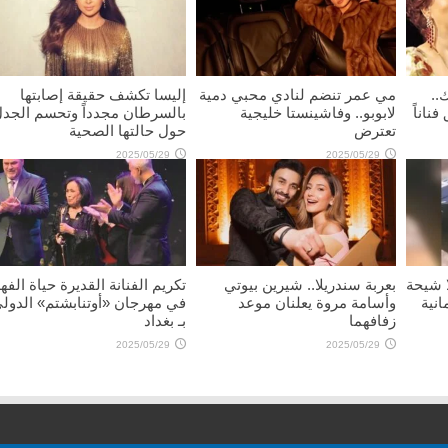
..
مي عمر تنضم لنادي محبي دمية
إليسا تكشف حقيقة إصابتها
ناناً
لابوبو.. وفاشينستا خليجية
بالسرطان مجدداً وتحسم الجد
تعترض
حول حالتها الصحية
2025/05/29
2025/05/29
ا شيحة
بعربة سندريلا.. شيرين بيوتي
تكريم الفنانة القديرة حياة الفه
انية
وأسامة مروة يعلنان موعد
في مهرجان «أوتنابشتم» الدول
زفافهما
بـ بغداد
2025/05/29
2025/05/29