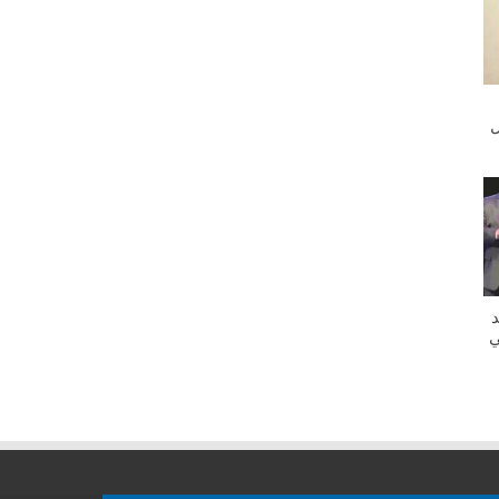
ل
د
ي