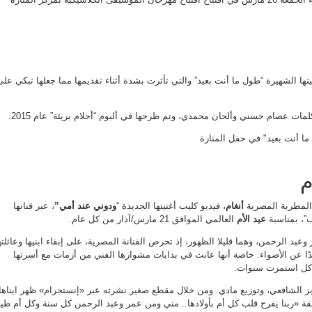
غناء
“طول
ما
أنت
بعيد”
في
حفل
المنارة
مغلقة
ا الشهيرة “طول ما أنت بعيد” والتي تأثرت بشدة أثناء تقديمها مما جعلها تبكي على
لمات عصام حسني وألحان محمدي، وتم طرحها في ألبوم “أحلام بريئة” عام 2015.
م
لمطربة المصرية
أنغام
، فيديو كليب أغنيتها الجديدة “
ودوني عند أمي”
، عبر قناتها
”، بمناسبة
عيد الأم
العالمي الموافق 21 مارس/آذار من كل عام.
ر وعبد الرحمن، وهما قليلا الظهور، إذ تحرص الفنانة المصرية، على إبقاء ابنيها وعائلته
دًا عن الأضواء. خاصة أنها عانت في بدايات مشوارها الفني من أزمات مع أسرتها
اكل استمرت سنوات.
يز الشافعي، وتوزيع مادي. ومن خلال مقطع صغير نشرته عبر «إنستجرام» ظهر ابناها
ة «ربنا يفرح قلب كل أم بأولادها.. مني ومن عمر وعبد الرحمن كل سنة وكل أم طيب