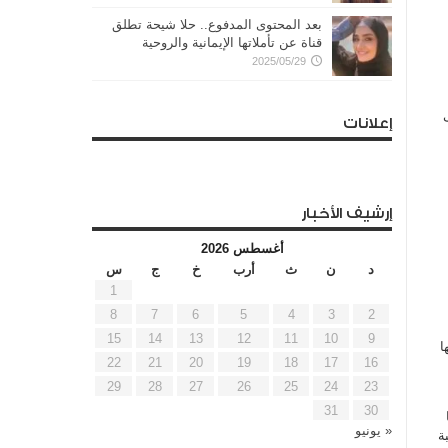
بعد المحتوى المدفوع.. حلا شيحة تطلق
قناة عن تأملاتها الإيمانية والروحية
2025/05/29
إعلانات
إرشيف الأخبار
أغسطس 2026
د
ن
ث
أرب
خ
ج
س
1
8
7
6
5
4
3
2
15
14
13
12
11
10
9
ا
22
21
20
19
18
17
16
29
28
27
26
25
24
23
31
30
« يونيو
ة