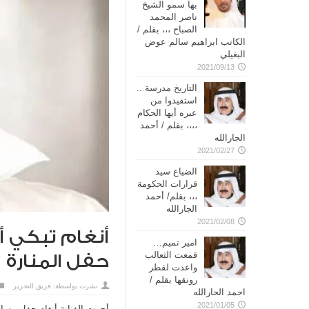
بها سمو الشيخ
ناصر المحمد
الصباح ،،، بقلم /
الكاتب ابراهيم سالم عوض
البغيلي
2021/09/13
التاريخ مدرسة ..
استفيدوا من
عبره أيها الحكام
،،،، بقلم / أحمد
الجارالله
2021/02/27
الضياع سيد
قرارات الحكومة
،،، بقلم/ أحمد
الجارالله
2021/02/08
أنغام تبكي أ
امير تميم…
قمعت الثعالب
حفل المنارة
واعدت لقطر
رونقها بقلم /
نشرت بواسطة:
فريق التحرير
احمد الحارالله
2021/01/05