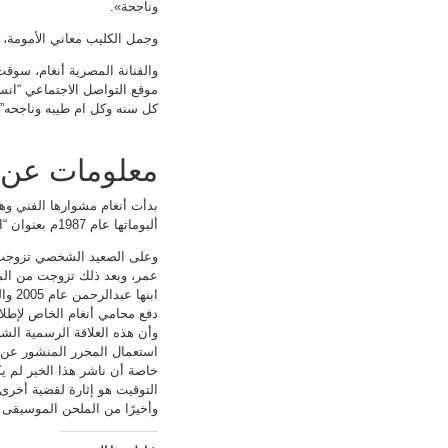
وناجحة».
وجمل الكليب معاني الأمومة، 
والفنانة المصرية أنغام، سوقت
موقع التواصل الاجتماعي “انس
كل سنه وكل ام طيبه وناجحه”.
معلومات عن أ
بدأت أنغام مشوارها الفني وه
ألبوماتها عام 1987م بعنوان “الركن البعيد الهادي” وأتبعته بعد ذلك بألبوم “أول جواب” عام 1988.
وعلى الصعيد الشخصي تزوجت أ
ابنه
دفع محامي أنغام الخاص لإطلاق
استعمال المحرر المنشور عن ز
خاصة أن ناشر هذا الخبر لم ي
التوقيت هو إثارة لقضية أخرى ت
وأخيرًا من الملحن الموسيقى أ