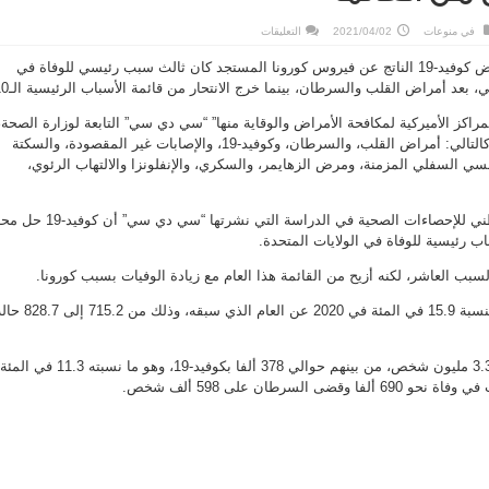
على
في
منوعات
2021/04/02
التعليقات
كوفيد-19
ثالث
أظهرت بيانات حكومية أن مرض كوفيد-19 الناتج عن فيروس كورونا المستجد كان ثالث سبب رئيسي للوفاة في
سبب
للوفاة
ي، بعد أمراض القلب والسرطان، بينما خرج الانتحار من قائمة الأسباب الرئيسية الـ10.
في
الولايات
المتحدة..
لمراكز الأميركية لمكافحة الأمراض والوقاية منها” “سي دي سي” التابعة لوزارة الصحة،
والانتحار
يخرج
جاءت أسباب الوفاة بالترتيب كالتالي: أمراض القلب، والسرطان، وكوفيد-19، والإصابات غير المقصودة، والسكتة
من
القائمة
فسي السفلي المزمنة، ومرض الزهايمر، والسكري، والإنفلونزا والالتهاب الرئوي،
مغلقة
وكتب باحثون من المركز الوطني للإحصاءات الصحية في الدراسة التي نشرتها “سي دي سي” أ
لسبب العاشر، لكنه أزيح من القائمة هذا العام مع زيادة الوفيات بسبب كورونا.
وارتفع معدل الوفيات عموما بنسبة 15.9 في المئة في 2020 عن العام الذي سبقه، وذلك من .2
وفي المجموع توفي حوالي 3.36 مليون شخص، من بينهم حوالي 378 ألفا بكوفيد-19، وهو ما نسبته 11.3 في
 السرطان على 598 ألف شخص.