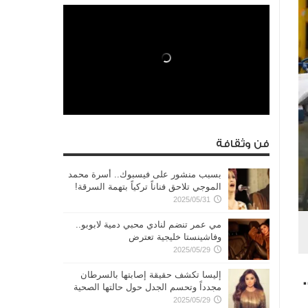
فن وثقافة
بسبب منشور على فيسبوك.. أسرة محمد
الموجي تلاحق فناناً تركياً بتهمة السرقة!
2025/05/31
مي عمر تنضم لنادي محبي دمية لابوبو..
وفاشينستا خليجية تعترض
2025/05/29
إليسا تكشف حقيقة إصابتها بالسرطان
مجدداً وتحسم الجدل حول حالتها الصحية
2025/05/29