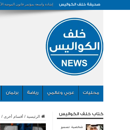
صحيفة خلف الكواليس
إشادة واسعة بمؤتمر قانون الموضة الأ
محليات
عربي وعالمي
رياضة
برلمان
كتاب خلف الكواليس
الرئيسية
/
أقسام أخرى
/
م
شخصية تسمو