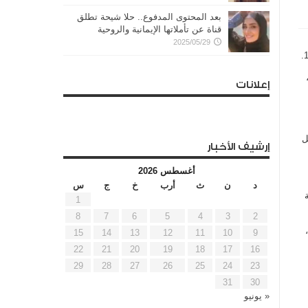
بعد المحتوى المدفوع.. حلا شيحة تطلق
قناة عن تأملاتها الإيمانية والروحية
2025/05/29
إعلانات
ن كوفيد-19 حل محل
إرشيف الأخبار
أغسطس 2026
د
ن
ث
أرب
خ
ج
س
715 إلى 828.7 حالة
1
8
7
6
5
4
3
2
 المئة،
15
14
13
12
11
10
9
22
21
20
19
18
17
16
29
28
27
26
25
24
23
31
30
« يونيو