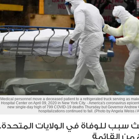
Medical personnel move a deceased patient to a refrigerated truck serving as make
Hospital Center on April 09, 2020 in New York City. - America's coronavirus epice
new single-day high of 799 COVID-19 deaths Thursday but Governor Andrew C
hospitalizations continued to fall. (Photo by Angela Weiss / 
د-19 ثالث سبب للوفاة في الولايات المتحدة..
ج من القائمة