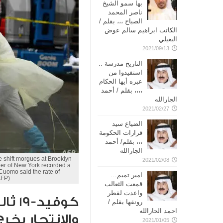
بها سمو الشيخ
ناصر المحمد
الصباح ،،، بقلم /
الكاتب ابراهيم سالم عوض
البغيلي
2021/09/13
التاريخ مدرسة ..
استفيدوا من
عبره أيها الحكام
،،،، بقلم / أحمد
الجارالله
2021/02/27
الضياع سيد
قرارات الحكومة
،،، بقلم/ أحمد
الجارالله
 shift morgues at Brooklyn
2021/02/08
nter of New York recorded a
uomo said the rate of
امير تميم…
AFP)
قمعت الثعالب
واعدت لقطر
كوفي
رونقها بقلم /
احمد الحارالله
والانتحار يخر
2021/01/05