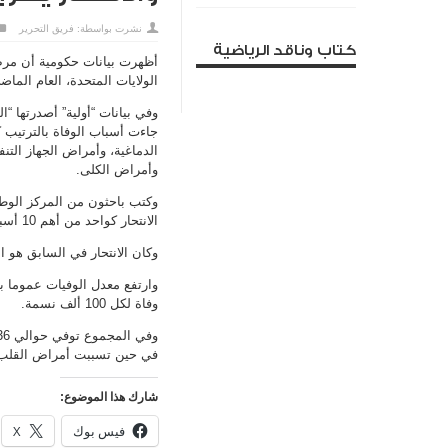
نشرت بواسطة:
فريق التحرير
كتاب وناقد الرياضية
الولايات المتحدة، العام الماض
وفي بيانات “أولية” أصدرتها “ا
الدماغية، وأمراض الجهاز التن
وأمراض الكلى.
الانتحار كواحد من أهم 10 أسباب رئيسية للوفاة في الولايات المتحدة.
وكان الانتحار في السابق هو ا
وفاة لكل 100 ألف نسمة.
في حين تسببت أمراض القلب في وفاة نحو 690 ألفا وقضى
شارك هذا الموضوع:
فيس بوك
X