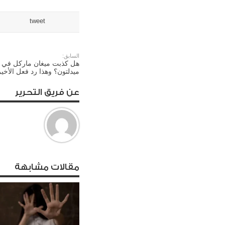
tweet
السابق:
هل كذبت ميغان ماركل في ح
ميدلتون؟ وهذا رد فعل الأخير
عن فريق التحرير
مقالات مشابهة