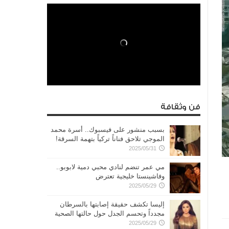
فن وثقافة
بسبب منشور على فيسبوك.. أسرة محمد
الموجي تلاحق فناناً تركياً بتهمة السرقة!
2025/05/31
مي عمر تنضم لنادي محبي دمية لابوبو..
وفاشينستا خليجية تعترض
2025/05/29
إليسا تكشف حقيقة إصابتها بالسرطان
مجدداً وتحسم الجدل حول حالتها الصحية
2025/05/29