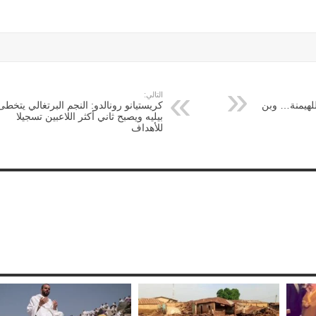
التالي:
للهيمنة… وبن
كريستيانو رونالدو: النجم البرتغالي يتخطى
بيليه ويصبح ثاني أكثر اللاعبين تسجيلا
للأهداف