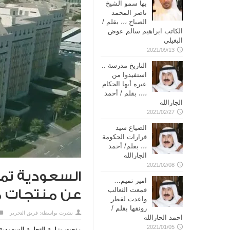
بها سمو الشيخ
ناصر المحمد
الصباح ،،، بقلم /
الكاتب ابراهيم سالم عوض
البغيلي
2021/09/13
التاريخ مدرسة ..
استفيدوا من
عبره أيها الحكام
،،،، بقلم / أحمد
الجارالله
2021/02/27
الضياع سيد
قرارات الحكومة
،،، بقلم/ أحمد
الجارالله
2021/02/08
امير تميم…
قمعت الثعالب
عن منتجات
واعدت لقطر
رونقها بقلم /
نشرت بواسطة:
فريق التحرير
احمد الحارالله
2021/01/05