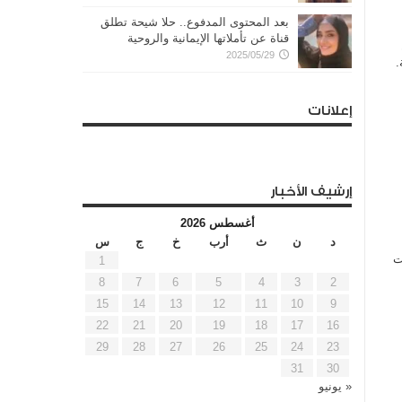
بعد المحتوى المدفوع.. حلا شيحة تطلق
قناة عن تأملاتها الإيمانية والروحية
2025/05/29
.
إعلانات
إرشيف الأخبار
أغسطس 2026
د
ن
ث
أرب
خ
ج
س
ت
1
8
7
6
5
4
3
2
15
14
13
12
11
10
9
22
21
20
19
18
17
16
29
28
27
26
25
24
23
31
30
« يونيو