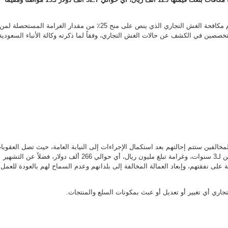
ألف
دولار
مكافآت
للمبلغين
وجاءت المكافآت تطبيقاً لنظام مكافحة الغش التجاري الذي ينص على منح 25٪ من مقدار الغرامة المستحصلة لمن
عن
منتجات
صصين في الكشف عن حالات الغش التجاري، وفقاً لما ذكرته وكالة الأنباء السعودية
مغشوشة
مغلقة
المخالفين ستتم إحالتهم بعد استكمال الإجراءات إلى النيابة العامة، حيث تصل العقوبا
المقررة في النظام إلى السجن لـ3 سنوات، وغرامة تبلغ مليون ريال، أي حوالي 266 ألف دولار، فضلاً عن التشهير
على نفقتهم، وإبعاد العمالة المخالفة إلى بلدانهم وعدم السماح لهم بالعودة للعمل
اري أي تغيير أو تعديل أو عبث بمكونات السلع والمنتجات.