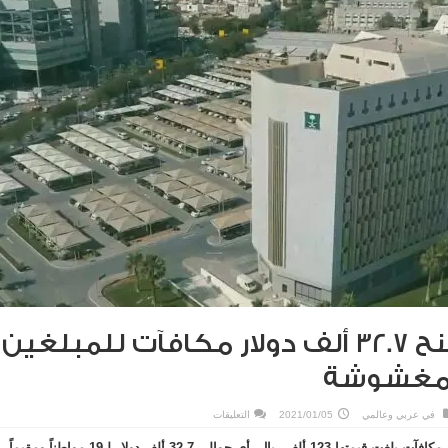
السعودية تمنح 32.7 ألف دولار مكافآت للمبلغين
 مغشوشة
على
في
عربي وعالمي
2021/01/05
التعليقات
السعودية
تمنح
منحت وزارة التجارة السعودية مكافآت بلغت قيمتها 123 ألف ريال، أي حوالي 32.7 ألف دولار لـ19 مواطناً ومقيماً
32.7