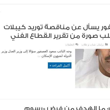
ر يسأل عن مناقصة توريد كيبلات
ب صورة من تقرير القطاع الفني
على
برلمان
,
شباب و طلاب
التعليقات
سعود
العصفور
وجه النائب سعود العصفور سؤالا إلى وزير العدل وزير
يسأل
عن
الدولة لشؤون الإسكان ...
مناقصة
توريد
كيبلات
أكمل القراءة »
ألمنيوم
ويطلب
صورة
من
تقرير
القطاع
الفني
مغلقة
: ما الهدف من فرض «رسوم