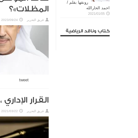
رونقها بقلم /
المظلات»؟
احمد الحارالله
2021/01/05
فريق التحرير
2023/09/24
كتاب وناقد الرياضية
tweet
القرار الإداري
فريق التحرير
2021/03/22