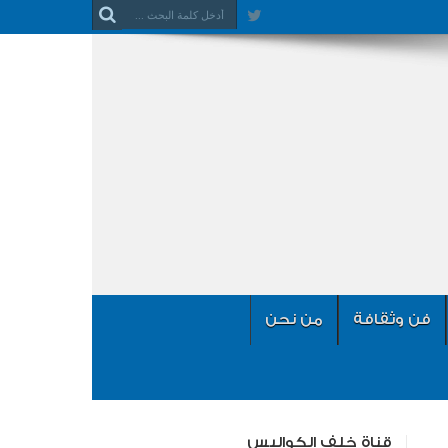
فن وثقافة
من نحن
قناة خلف الكواليس