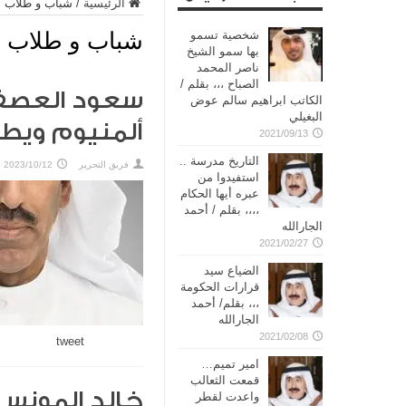
الرئيسية
/
شباب و طلاب
شباب و طلاب
شخصية تسمو
بها سمو الشيخ
ناصر المحمد
الصباح ،،، بقلم /
سعود العصفو
الكاتب ابراهيم سالم عوض
البغيلي
ألمنيوم ويطل
2021/09/13
التاريخ مدرسة ..
فريق التحرير
2023/10/12
استفيدوا من
عبره أيها الحكام
،،،، بقلم / أحمد
الجارالله
2021/02/27
الضياع سيد
قرارات الحكومة
،،، بقلم/ أحمد
الجارالله
2021/02/08
tweet
امير تميم…
قمعت الثعالب
خالد المونس
واعدت لقطر