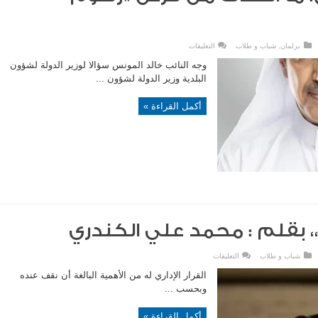
على
برلمان
,
شباب و طلاب
التعليقات
خالد
المونس:
وجه النائب خالد المونس سؤالا لوزير الدولة لشؤون
ما
الهدف
البلدية وزير الدولة لشؤون ...
من
فرض
«رسوم
أكمل القراءة »
المظلات»؟
مغلقة
 ،،، بقلم : محمد علي الكندري
على
شباب و طلاب
التعليقات
القرار
الإداري
القرار الإداري له من الأهمية البالغة أن نقف عنده
،،،
بقلم
وبحسب ...
:
محمد
علي
أكمل القراءة »
الكندري