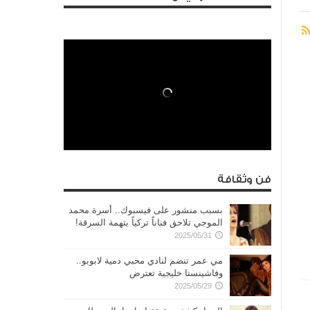
فن وثقافة
بسبب منشور على فيسبوك.. أسرة محمد
الموجي تلاحق فناناً تركياً بتهمة السرقة!
2025/05/31
مي عمر تنضم لنادي محبي دمية لابوبو..
وفاشينستا خليجية تعترض
2025/05/29