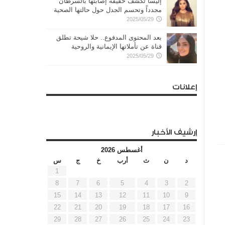
إليسا تكشف حقيقة إصابتها بالسرطان
مجدداً وتحسم الجدل حول حالتها الصحية
2025/05/29
بعد المحتوى المدفوع.. حلا شيحة تطلق
قناة عن تأملاتها الإيمانية والروحية
2025/05/29
إعلانات
إرشيف الأخبار
أغسطس 2026
د
ن
ث
أرب
خ
ج
س
1
8
7
6
5
4
3
2
15
14
13
12
11
10
9
22
21
20
19
18
17
16
29
28
27
26
25
24
23