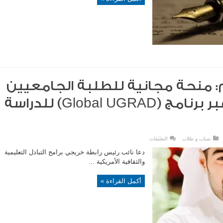
مغلقة
منحة مجانية للطلبة الجامعيين
في الكويت عبر برنامج (Global UGRAD) للدراسة
على
شباب و طلاب
التعليقات
يوسف
كاظم:
دعا نائب رئيس رابطة خريجي برامج التبادل التعليمية
منحة
مجانية
والثقافية الأمريكية ...
للطلبة
الجامعيين
في
أكمل القراءة »
الكويت
عبر
برنامج
(Global
UGRAD)
للدراسة
في
أمريكا